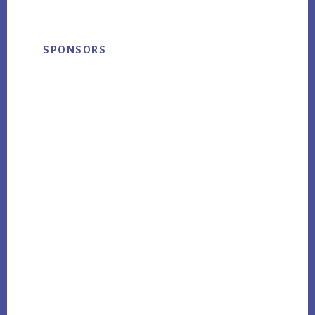
Primary
SPONSORS
Sidebar