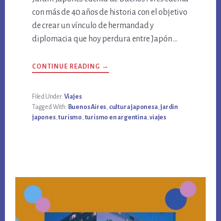
con más de 40 años de historia con el objetivo
de crear un vínculo de hermandad y
diplomacia que hoy perdura entre Japón …
ABOUT
CONTINUE READING
→
JARDÍN
JAPONÉS
DE
BUENOS
Filed Under:
Viajes
AIRES
Tagged With:
Buenos Aires
,
cultura japonesa
,
jardin
japones
,
turismo
,
turismo en argentina
,
viajes