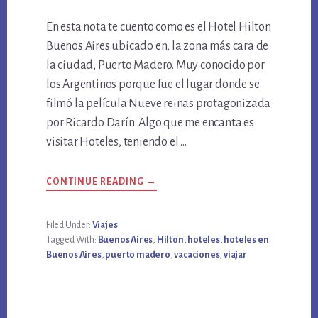
En esta nota te cuento como es el Hotel Hilton
Buenos Aires ubicado en, la zona más cara de
la ciudad, Puerto Madero. Muy conocido por
los Argentinos porque fue el lugar donde se
filmó la película Nueve reinas protagonizada
por Ricardo Darín. Algo que me encanta es
visitar Hoteles, teniendo el …
ABOUT
CONTINUE READING
→
VISITANDO
EL
HOTEL
HILTON
Filed Under:
Viajes
BUENOS
Tagged With:
Buenos Aires
,
Hilton
,
hoteles
,
hoteles en
AIRES
Buenos Aires
,
puerto madero
,
vacaciones
,
viajar