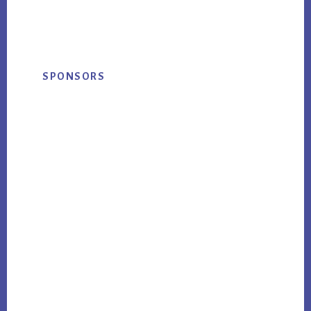
Primary
SPONSORS
Sidebar