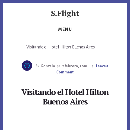
Skip
Skip
S.Flight
to
to
primary
content
Marketing,
sidebar
viajes,
MENU
juguetes
y
Visitando el Hotel Hilton Buenos Aires
algo
de
Sem
by
Gonzalo
on
2 febrero, 2018
Leave a
Comment
Visitando el Hotel Hilton
Buenos Aires