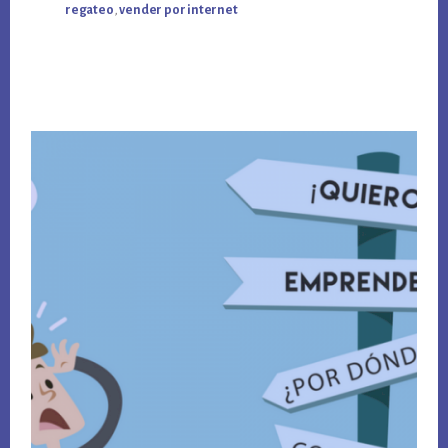
regateo
,
vender por internet
MERCADO
LIBRE?