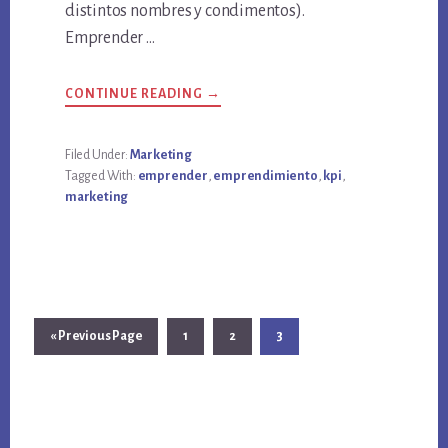
distintos nombres y condimentos).
Emprender …
ABOUT
CONTINUE READING
→
EMPRENDER
NO
ES
PARA
Filed Under:
Marketing
CUALQUIERA
Tagged With:
emprender
,
emprendimiento
,
kpi
,
–
CONSEJOS
marketing
DE
UN
EMPRENDEDOR
Go
Go
Go
Go
«
Previous Page
1
2
3
to
to
to
to
page
page
page
Primary