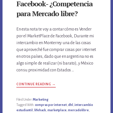
Facebook- ¿Competencia
para Mercado libre?
En esta nota te voy a contar cómo es Vender
por el MarketPlace de Facebook, Durante mi
intercambio en Monterrey una de las cosas
que aproveché fue comprar cosas por internet
en otros países, dado que en argentina no es
algo simple de realizar (ni barato), y México
con su proximidad con Estados …
ABOUT
CONTINUE READING
→
VENDER
POR
EL
MARKETPLACE
Filed Under:
Marketing
DE
Tagged With:
compras por internet
,
dhl
,
intercambio
FACEBOOK-
¿COMPETENCIA
estudiantil
,
lifehack
,
marketplace
,
mercadolibre
,
PARA