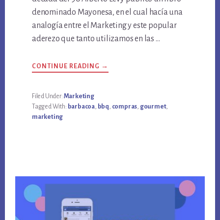
denominado Mayonesa, en el cual hacía una
analogía entre el Marketing y este popular
aderezo que tanto utilizamos en las …
ABOUT
CONTINUE READING
→
HACER
MARKETING
CON
BARBACOA
Filed Under:
Marketing
Tagged With:
barbacoa
,
bbq
,
compras
,
gourmet
,
marketing