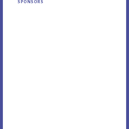
SPONSORS
Sidebar