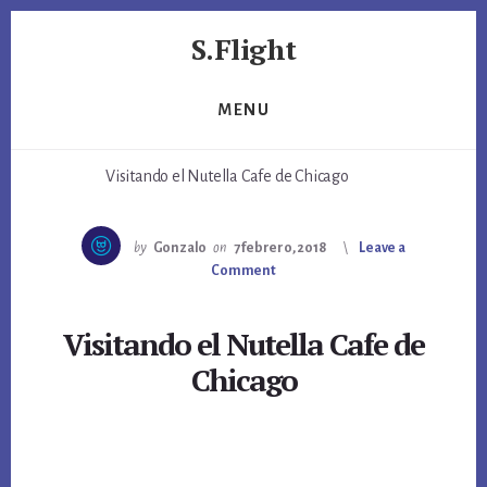
Skip
Skip
S.Flight
to
to
primary
content
Marketing,
sidebar
viajes,
MENU
juguetes
y
Visitando el Nutella Cafe de Chicago
algo
de
Sem
by
Gonzalo
on
7 febrero, 2018
Leave a
Comment
Visitando el Nutella Cafe de
Chicago