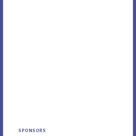
Primary
SPONSORS
Sidebar