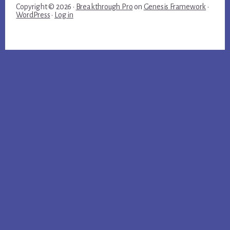
Copyright © 2026 ·
Breakthrough Pro
on
Genesis Framework
·
WordPress
·
Log in