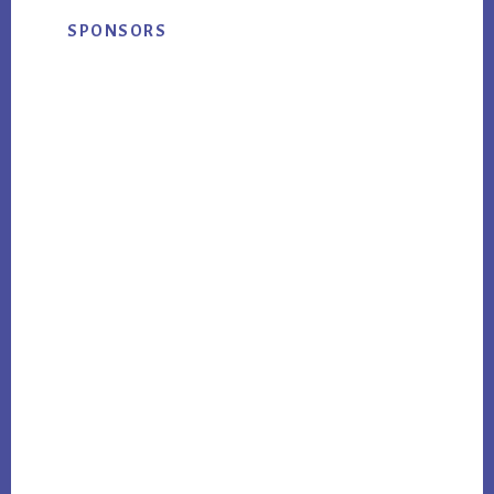
Primary
SPONSORS
Sidebar