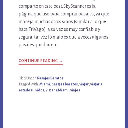
comparto en este post. SkyScanner es la
página que uso para comprar pasajes, ya que
maneja muchas otros sitios (similar a lo que
hace TriVago), a su vez es muy confiable y
segura, tal vez lo malo es que a veces algunos
pasajes quedan en …
ABOUT
CONTINUE READING
→
VUELOS
BARATOS
A
MIAMI
Filed Under:
Pasajes Baratos
A
Tagged With:
Miami
,
pasajes baratos
,
viajar
,
viajar a
MENOS
DE
estados unidos
,
viajar a Miami
,
viajes
1000
DÓLARES
EN
MARZO
DE
2018
DESDE
BUENOS
AIRES