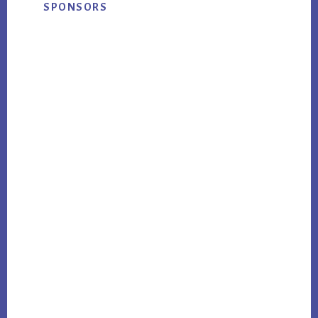
SPONSORS
Sidebar