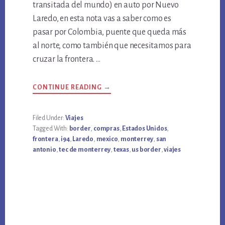
transitada del mundo) en auto por Nuevo
Laredo, en esta nota vas a saber como es
pasar por Colombia, puente que queda más
al norte, como también que necesitamos para
cruzar la frontera. …
ABOUT
CONTINUE READING
→
CRUZANDO
LA
FRONTERA
ENTRE
Filed Under:
Viajes
MÉXICO
Tagged With:
border
,
compras
,
Estados Unidos
,
Y
ESTADOS
frontera
,
i94
,
Laredo
,
mexico
,
monterrey
,
san
UNIDOS
antonio
,
tec de monterrey
,
texas
,
us border
,
viajes
EN
AUTO
–
PARTE
2
Primary