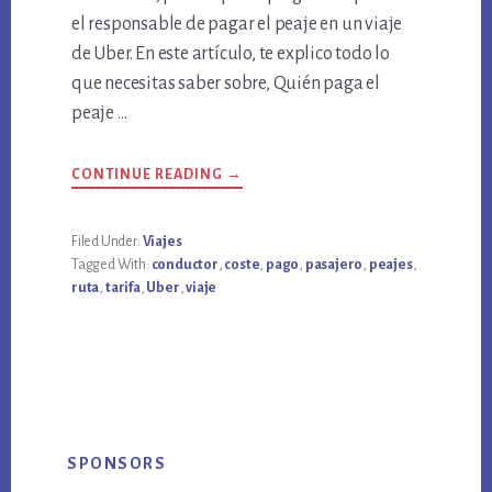
el responsable de pagar el peaje en un viaje
de Uber. En este artículo, te explico todo lo
que necesitas saber sobre, Quién paga el
peaje …
ABOUT
CONTINUE READING
→
¿QUIÉN
PAGA
EL
PEAJE
Filed Under:
Viajes
EN
Tagged With:
conductor
,
coste
,
pago
,
pasajero
,
peajes
,
UN
VIAJE
ruta
,
tarifa
,
Uber
,
viaje
DE
UBER?
TODO
LO
QUE
NECESITAS
SABER
Primary
SPONSORS
Sidebar