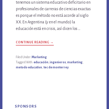
tenemos un sistema educativo deficitario en
profesionales de carreras de ciencias exactas
es porque el método no está acorde al siglo
XX. En Argentina (y en el mundo) la
educación está en crisis, así dicen los …
ABOUT
CONTINUE READING
→
¿POR
QUÉ
NO
HAY
Filed Under:
Marketing
INGENIEROS
Tagged With:
educación
,
ingenieros
,
marketing
,
EN
ARGENTINA?
metodo educativo
,
tec de monterrey
ES
EL
MÉTODO
DE
EDUCAR
Primary
SPONSORS