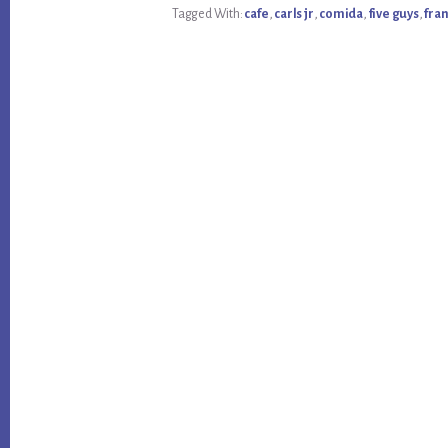
FUNCIONAR
Tagged With:
cafe
,
carls jr
,
comida
,
five guys
,
fra
EN
ARGENTINA