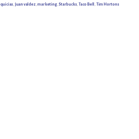
nquicias
,
juan valdez
,
marketing
,
Starbucks
,
Taco Bell
,
Tim Hortons