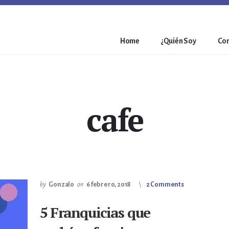
Home
¿Quién Soy
Con
cafe
by
Gonzalo
on
6 febrero, 2018
2 Comments
5 Franquicias que