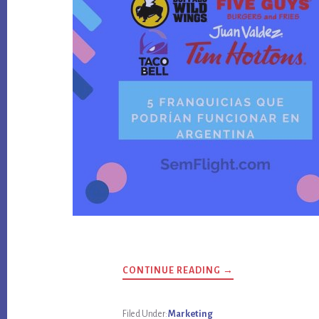
ABOUT
CONTINUE READING
→
5
FRANQUICIAS
QUE
PODRÍAN
Filed Under:
Marketing