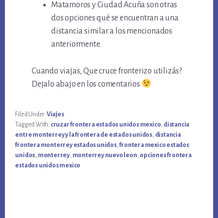
Matamoros y Ciudad Acuña son otras
dos opciones qué se encuentran a una
distancia similar a los mencionados
anteriormente.
Cuando viajas, Que cruce fronterizo utilizás?
Dejalo abajo en los comentarios
Filed Under:
Viajes
Tagged With:
cruzar frontera estados unidos mexico
,
distancia
entre monterrey y la frontera de estados unidos
,
distancia
frontera monterrey estados unidos
,
frontera mexico estados
unidos
,
monterrey
,
monterrey nuevo leon
,
opciones frontera
estados unidos mexico