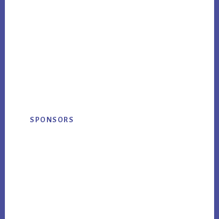
Primary
SPONSORS
Sidebar