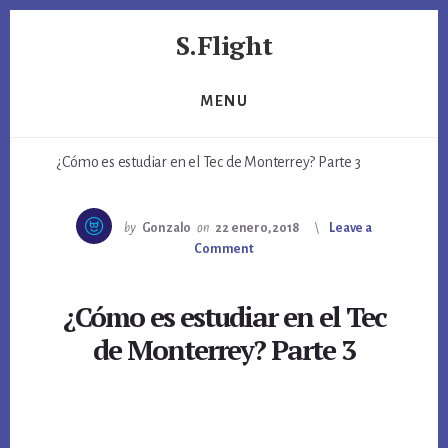
Skip
Skip
S.Flight
to
to
primary
content
Marketing,
sidebar
viajes,
MENU
juguetes
y
¿Cómo es estudiar en el Tec de Monterrey? Parte 3
algo
de
Sem
by
Gonzalo
on
22 enero, 2018
Leave a
Comment
¿Cómo es estudiar en el Tec
de Monterrey? Parte 3