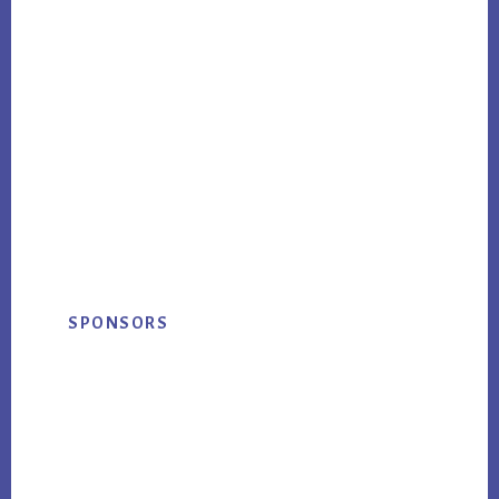
Primary
SPONSORS
Sidebar